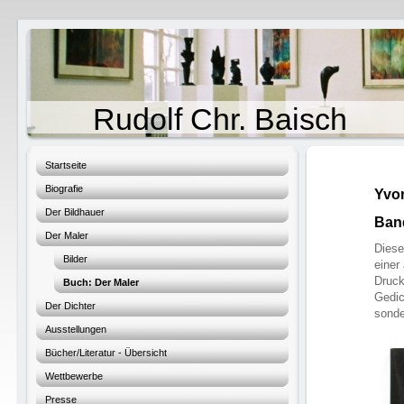
Rudolf Chr. Baisch
Startseite
Biografie
Yvon
Der Bildhauer
Band
Der Maler
Diese
Bilder
einer
Druck
Buch: Der Maler
Gedic
Der Dichter
sonde
Ausstellungen
Bücher/Literatur - Übersicht
Wettbewerbe
Presse